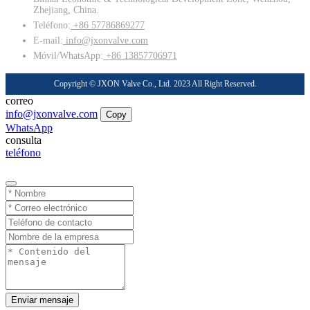
Zhejiang, China.
Teléfono:
+86 57786869277
E-mail:
info@jxonvalve.com
Móvil/WhatsApp:
+86 13857706971
Copyright © JXON Valve Co., Ltd. 2023 All Right Reserved.
correo
info@jxonvalve.com
Copy
WhatsApp
consulta
teléfono
Enviar mensaje